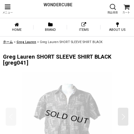
WONDERCUBE
メニュー
商品検索
カート
HOME
BRAND
ITEMS
ABOUT US
ホーム
>
Greg Lauren
>
Greg Lauren SHORT SLEEVE SHIRT BLACK
Greg Lauren SHORT SLEEVE SHIRT BLACK
[
greg041
]