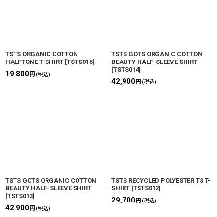
TSTS ORGANIC COTTON
TSTS GOTS ORGANIC COTTON
HALFTONE T-SHIRT
[
TSTS015
]
BEAUTY HALF-SLEEVE SHIRT
[
TSTS014
]
19,800
円
(税込)
42,900
円
(税込)
TSTS GOTS ORGANIC COTTON
TSTS RECYCLED POLYESTER TS T-
BEAUTY HALF-SLEEVE SHIRT
SHIRT
[
TSTS012
]
[
TSTS013
]
29,700
円
(税込)
42,900
円
(税込)