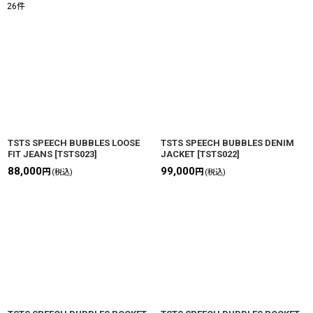
26
件
表示数
:
並び順
:
絞り込む
TSTS SPEECH BUBBLES LOOSE
TSTS SPEECH BUBBLES DENIM
FIT JEANS
[
TSTS023
]
JACKET
[
TSTS022
]
88,000
99,000
円
円
(税込)
(税込)