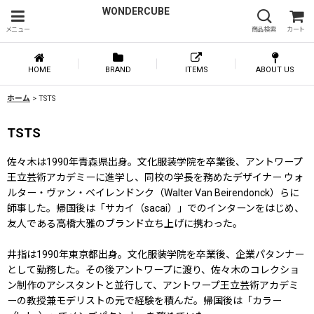
WONDERCUBE
メニュー
商品検索
カート
HOME
BRAND
ITEMS
ABOUT US
ホーム
>
TSTS
TSTS
佐々木は1990年青森県出身。文化服装学院を卒業後、アントワープ
王立芸術アカデミーに進学し、同校の学長を務めたデザイナー ウォ
ルター・ヴァン・ベイレンドンク（Walter Van Beirendonck）らに
師事した。帰国後は「サカイ（sacai）」でのインターンをはじめ、
友人である高橋大雅のブランド立ち上げに携わった。
井指は1990年東京都出身。文化服装学院を卒業後、企業パタンナー
として勤務した。その後アントワープに渡り、佐々木のコレクショ
ン制作のアシスタントと並行して、アントワープ王立芸術アカデミ
ーの教授兼モデリストの元で経験を積んだ。帰国後は「カラー