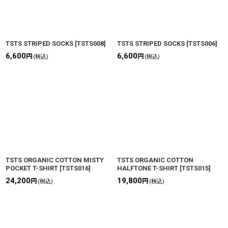
TSTS STRIPED SOCKS
[
TSTS008
]
TSTS STRIPED SOCKS
[
TSTS006
]
6,600
6,600
円
円
(税込)
(税込)
TSTS ORGANIC COTTON MISTY
TSTS ORGANIC COTTON
POCKET T-SHIRT
[
TSTS016
]
HALFTONE T-SHIRT
[
TSTS015
]
24,200
19,800
円
円
(税込)
(税込)