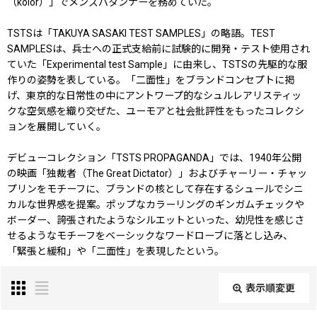
（kolor）」でメンズパタンナーを務めていた。
TSTSは「TAKUYA SASAKI TEST SAMPLES」の略語。TEST
SAMPLESは、兵士への正式支給前に試験的に開発・テスト使用され
ていた「Experimental test Sample」に由来し、TSTSの先駆的な服
作りの姿勢を表している。「二面性」をブランドコンセプトに掲
げ、東京的な日常性の中にアントワープ的なシュルレアリスティッ
クな空気感を織り交ぜた、ユーモアと社会批評性をもったコレクシ
ョンを展開していく。
デビューコレクション「TSTS PROPAGANDA」では、1940年公開
の映画「独裁者（The Great Dictator）」およびチャーリー・チャッ
プリンをモチーフに、ブランドの核として存在するシュールでシニ
カルな世界感を提案。ポップなカラーリングのギンガムチェックや
ボーダー、誇張されたようなシルエットといった、幼児性を感じさ
せるようなモチーフをベーシックなワードローブに落とし込み、
「緊張と緩和」や「二面性」を表現したという。
表示順変更
閉じる