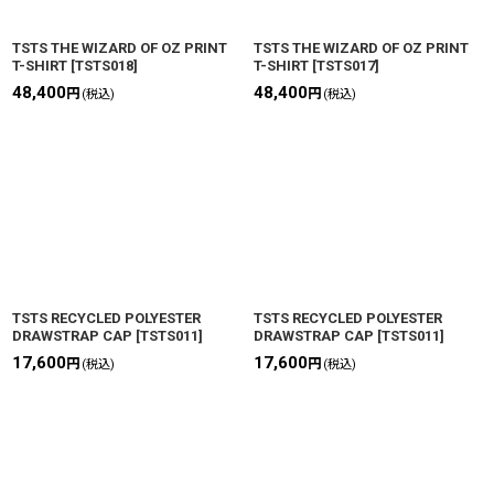
TSTS THE WIZARD OF OZ PRINT
TSTS THE WIZARD OF OZ PRINT
T-SHIRT
[
TSTS018
]
T-SHIRT
[
TSTS017
]
48,400
48,400
円
円
(税込)
(税込)
TSTS RECYCLED POLYESTER
TSTS RECYCLED POLYESTER
DRAWSTRAP CAP
[
TSTS011
]
DRAWSTRAP CAP
[
TSTS011
]
17,600
17,600
円
円
(税込)
(税込)