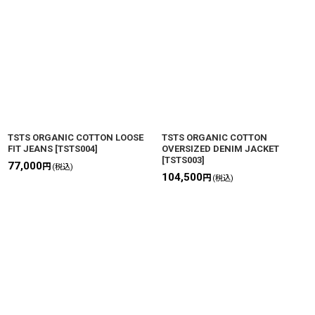
TSTS ORGANIC COTTON LOOSE
TSTS ORGANIC COTTON
FIT JEANS
[
TSTS004
]
OVERSIZED DENIM JACKET
[
TSTS003
]
77,000
円
(税込)
104,500
円
(税込)