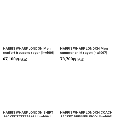
HARRIS WHARF LONDON Men
HARRIS WHARF LONDON Men
confort trousers rayon
[
hwl008
]
summer shirt rayon
[
hwl007
]
67,100
73,700
円
円
(税込)
(税込)
HARRIS WHARF LONDON SHIRT
HARRIS WHARF LONDON COACH
JACKET TATTERSALL
[
hwl004
]
JACKET PRESSED WOOL
[
hwl003
]