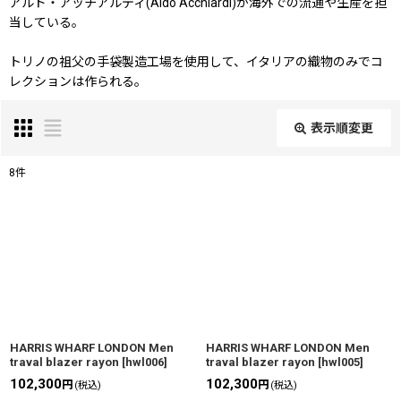
アルド・アッチアルディ(Aldo Acchiardi)が海外での流通や生産を担
当している。
トリノの祖父の手袋製造工場を使用して、イタリアの織物のみでコ
レクションは作られる。
表示順変更
閉じる
8
件
表示数
:
並び順
:
絞り込む
HARRIS WHARF LONDON Men
HARRIS WHARF LONDON Men
traval blazer rayon
[
hwl006
]
traval blazer rayon
[
hwl005
]
102,300
102,300
円
円
(税込)
(税込)