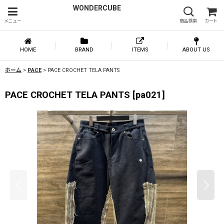
WONDERCUBE
メニュー
商品検索
カート
HOME
BRAND
ITEMS
ABOUT US
ホーム
>
PACE
>
PACE CROCHET TELA PANTS
PACE CROCHET TELA PANTS
[
pa021
]