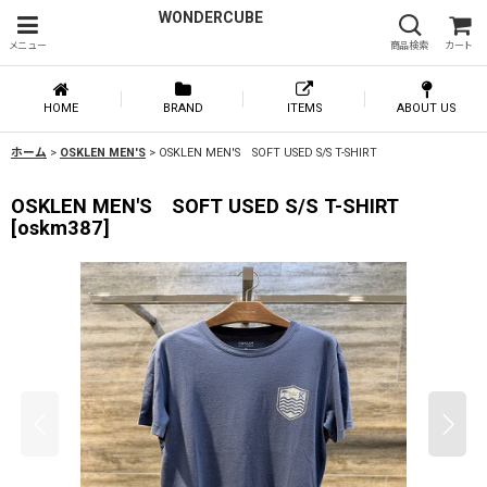
WONDERCUBE
メニュー
商品検索
カート
HOME
BRAND
ITEMS
ABOUT US
ホーム
>
OSKLEN MEN'S
>
OSKLEN MEN'S SOFT USED S/S T-SHIRT
OSKLEN MEN'S SOFT USED S/S T-SHIRT
[
oskm387
]