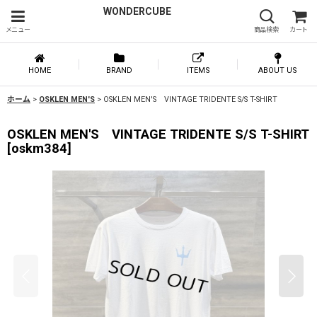
WONDERCUBE
メニュー
商品検索
カート
HOME
BRAND
ITEMS
ABOUT US
ホーム
>
OSKLEN MEN'S
>
OSKLEN MEN'S VINTAGE TRIDENTE S/S T-SHIRT
OSKLEN MEN'S VINTAGE TRIDENTE S/S T-SHIRT
[
oskm384
]