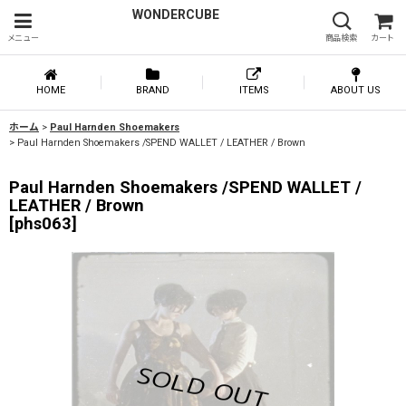
WONDERCUBE
メニュー
商品検索
カート
HOME
BRAND
ITEMS
ABOUT US
ホーム
>
Paul Harnden Shoemakers
>
Paul Harnden Shoemakers /SPEND WALLET / LEATHER / Brown
Paul Harnden Shoemakers /SPEND WALLET /
LEATHER / Brown
[
phs063
]