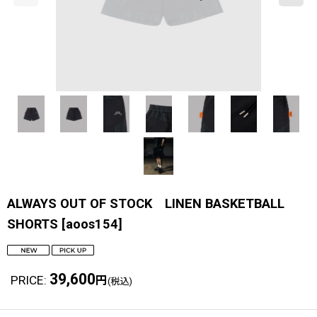
ALWAYS OUT OF STOCK LINEN BASKETBALL
SHORTS
[
aoos154
]
39,600
PRICE
:
円
(税込)