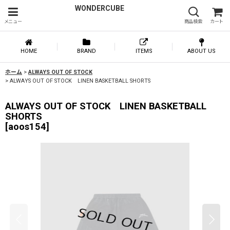
WONDERCUBE
メニュー
商品検索
カート
HOME
BRAND
ITEMS
ABOUT US
ホーム
>
ALWAYS OUT OF STOCK
>
ALWAYS OUT OF STOCK LINEN BASKETBALL SHORTS
ALWAYS OUT OF STOCK LINEN BASKETBALL
SHORTS
[
aoos154
]