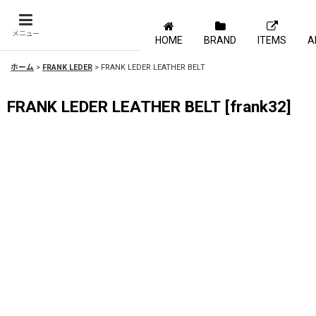
メニュー
HOME
BRAND
ITEMS
A
ホーム
>
FRANK LEDER
>
FRANK LEDER LEATHER BELT
FRANK LEDER LEATHER BELT
[
frank32
]