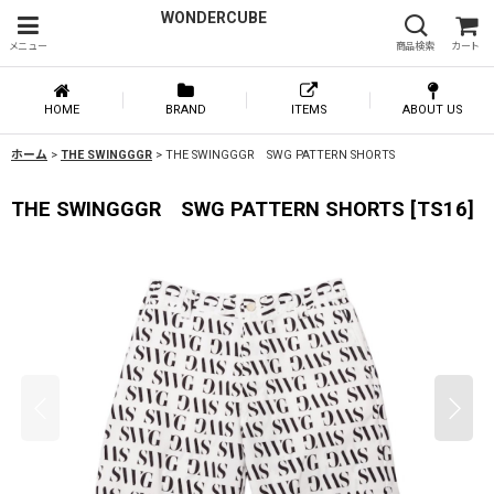
WONDERCUBE
メニュー
商品検索
カート
HOME
BRAND
ITEMS
ABOUT US
ホーム
>
THE SWINGGGR
>
THE SWINGGGR SWG PATTERN SHORTS
THE SWINGGGR SWG PATTERN SHORTS
[
TS16
]