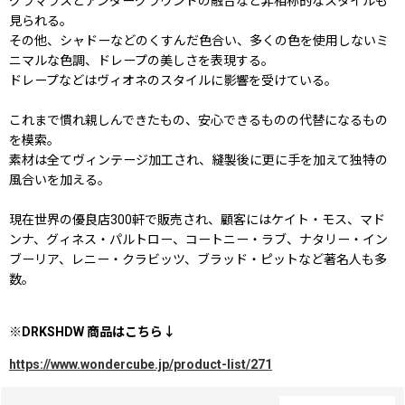
グラマラスとアンダーグラウンドの融合など非相称的なスタイルも
見られる。
その他、シャドーなどのくすんだ色合い、多くの色を使用しないミ
ニマルな色調、ドレープの美しさを表現する。
ドレープなどはヴィオネのスタイルに影響を受けている。
これまで慣れ親しんできたもの、安心できるものの代替になるもの
を模索。
素材は全てヴィンテージ加工され、縫製後に更に手を加えて独特の
風合いを加える。
現在世界の優良店300軒で販売され、顧客にはケイト・モス、マド
ンナ、グィネス・パルトロー、コートニー・ラブ、ナタリー・イン
ブーリア、レニー・クラビッツ、ブラッド・ピットなど著名人も多
数。
※DRKSHDW
商品はこちら↓
https://www.wondercube.jp/product-list/271