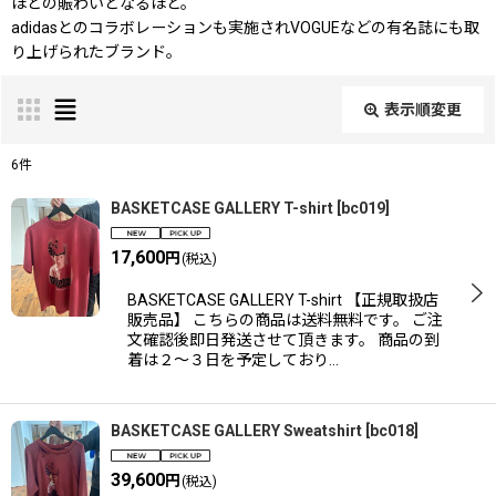
ほどの賑わいとなるほど。
adidasとのコラボレーションも実施されVOGUEなどの有名誌にも取
り上げられたブランド。
表示順変更
閉じる
6
件
表示数
:
BASKETCASE GALLERY T-shirt
[
bc019
]
17,600
円
(税込)
並び順
:
BASKETCASE GALLERY T-shirt 【正規取扱店
販売品】 こちらの商品は送料無料です。 ご注
絞り込む
文確認後即日発送させて頂きます。 商品の到
着は２〜３日を予定しており…
BASKETCASE GALLERY Sweatshirt
[
bc018
]
39,600
円
(税込)