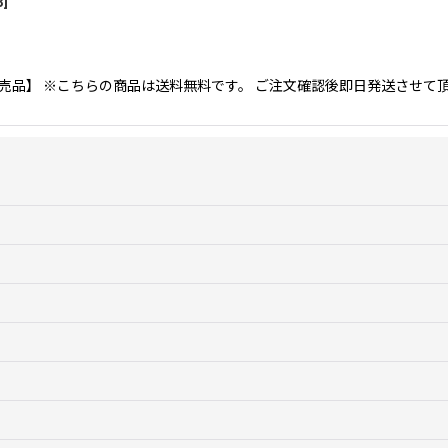
3
]
RT 【正規取扱店販売品】 ※こちらの商品は送料無料です。 ご注文確認後即日発送さ
絞り込む