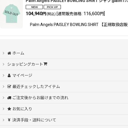
Palm Angels PAISLEY BOWLING SHIRT シャツ
[
palm17
104,940
116,600
]
円
[
通常販売価格
:
円
(税込)
並び順
:
Palm Angels PAISLEY BOWLING SHI
ホーム
ショッピングカート
マイページ
最近チェックしたアイテム
ご注文後からお届けまでの流れ
お気に入り
決済手段・送料について