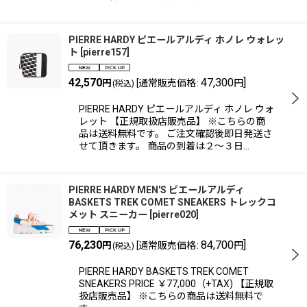
PIERRE HARDY ピエールアルディ ホノレ ウォレッ
ト
[
pierre157
]
42,570
47,300
]
円
[
通常販売価格
:
円
(税込)
PIERRE HARDY ピエールアルディ ホノレ ウォ
レット 【正規取扱店販売品】 ※こちらの商
品は送料無料です。 ご注文確認後即日発送さ
せて頂きます。 商品の到着は２〜３日…
PIERRE HARDY MEN'S ピエールアルディ
BASKETS TREK COMET SNEAKERS トレックコ
メット スニーカー
[
pierre020
]
76,230
84,700
]
円
[
通常販売価格
:
円
(税込)
PIERRE HARDY BASKETS TREK COMET
SNEAKERS PRICE ￥77,000（+TAX) 【正規取
扱店販売品】 ※こちらの商品は送料無料で