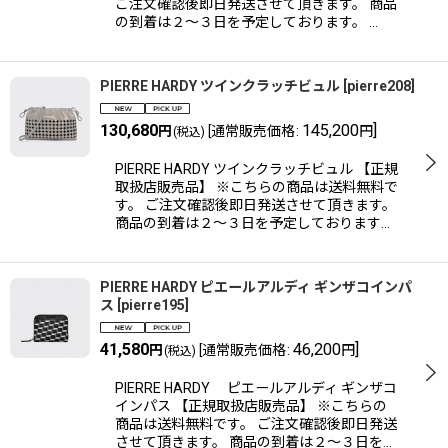
ご注文確認後即日発送させて頂きます。 商品
の到着は２〜３日を予定しております。 …
PIERRE HARDY ツインクラッチビュル
[
pierre208
]
130,680
145,200
]
円
[
通常販売価格
:
円
(税込)
PIERRE HARDY ツインクラッチビュル 【正規
取扱店販売品】 ※こちらの商品は送料無料で
す。 ご注文確認後即日発送させて頂きます。
商品の到着は２〜３日を予定しております…
PIERRE HARDY ピエールアルディ ギンザコインパ
ス
[
pierre195
]
41,580
46,200
]
円
[
通常販売価格
:
円
(税込)
PIERRE HARDY ピエールアルディ ギンザコ
インパス 【正規取扱店販売品】 ※こちらの
商品は送料無料です。 ご注文確認後即日発送
させて頂きます。 商品の到着は２〜３日を…