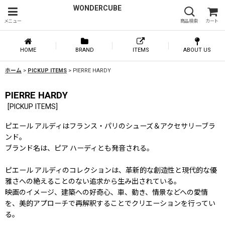
WONDERCUBE
メニュー
商品検索
カート
HOME
BRAND
ITEMS
ABOUT US
ホーム
>
PICKUP ITEMS
>
PIERRE HARDY
PIERRE HARDY
[
PICKUP ITEMS
]
ピエール アルディはフランス・パリのシューズ＆アクセサリーブラ
ンド。
ブランド名は、ピア ハーディとも発音される。
ピエール アルディのコレクションは、革新的な創造性と現代的な優
雅さへの絶えることのない追求から生み出されている。
映画のイメージ、建築への好奇心、車、動き、情景などへの愛情
を、美的アプローチで再解釈することでクリエーションを行ってい
る。