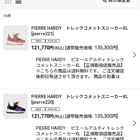
表示順変更
閉じる
15
件
表示数
:
PIERRE HARDY トレックコメットスニーカーXL
[
pierre221
]
並び順
:
121,770
135,300
]
円
[
通常販売価格
:
円
(税込)
PIERRE HARDY ピエールアルディ トレック
絞り込む
コメットスニーカーXL 【正規取扱店販売品】
※こちらの商品は送料無料です。 ご注文確認
後即日発送させて頂きます。 商品の到着は…
PIERRE HARDY トレックコメットスニーカーXL
[
pierre220
]
121,770
135,300
]
円
[
通常販売価格
:
円
(税込)
PIERRE HARDY ピエールアルディ トレック
コメットスニーカーXL 【正規取扱店販売品】
※こちらの商品は送料無料です。 ご注文確認