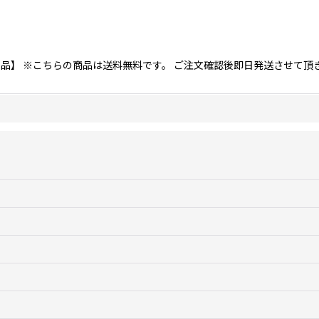
 【正規取扱店販売品】 ※こちらの商品は送料無料です。 ご注文確認後即日発送さ