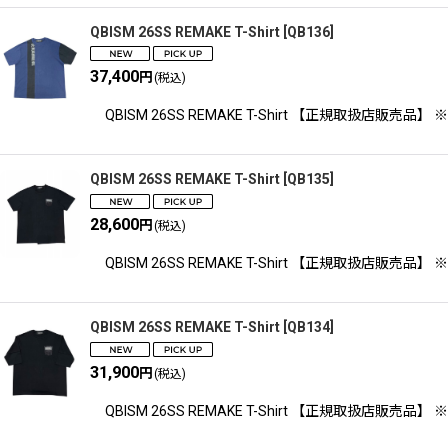
QBISM 26SS REMAKE T-Shirt
[
QB136
]
37,400
円
(税込)
QBISM 26SS REMAKE T-Shirt 【正規
QBISM 26SS REMAKE T-Shirt
[
QB135
]
28,600
円
(税込)
QBISM 26SS REMAKE T-Shirt 【正規
QBISM 26SS REMAKE T-Shirt
[
QB134
]
31,900
円
(税込)
QBISM 26SS REMAKE T-Shirt 【正規