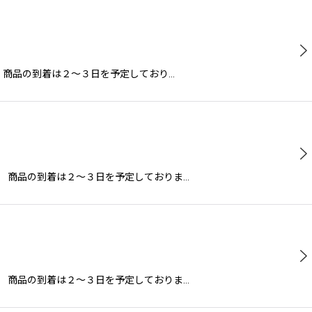
ます。 商品の到着は２〜３日を予定しており…
きます。 商品の到着は２〜３日を予定しておりま…
きます。 商品の到着は２〜３日を予定しておりま…