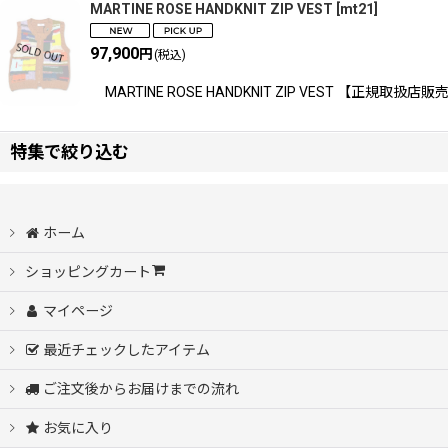
MARTINE ROSE HANDKNIT ZIP VEST
[
mt21
]
97,900
円
(税込)
MARTINE ROSE HANDKNIT ZIP VEST
特集で絞り込む
COAT
ホーム
JACKET / BLOUSON
ショッピングカート
マイページ
SWEATSHIRT / HOODIE
最近チェックしたアイテム
KNIT WEAR
ご注文後からお届けまでの流れ
CARDIGAN
お気に入り