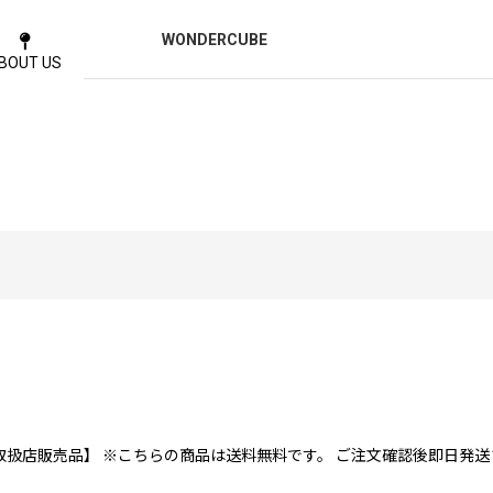
WONDERCUBE
BOUT US
cardigan 【正規取扱店販売品】 ※こちらの商品は送料無料です。 ご注文確認後即
絞り込む