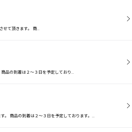
日発送させて頂きます。 商…
ます。 商品の到着は２〜３日を予定しており…
て頂きます。 商品の到着は２〜３日を予定しております。…