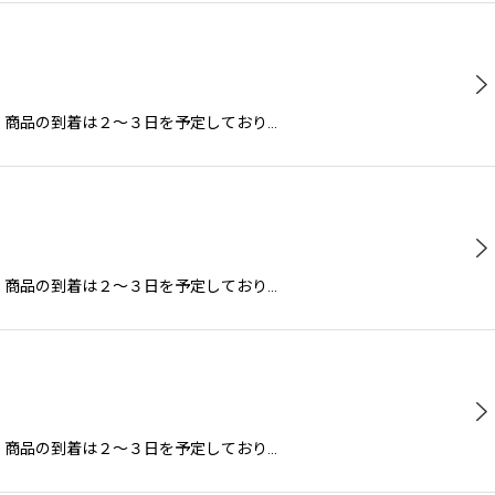
ます。 商品の到着は２〜３日を予定しており…
ます。 商品の到着は２〜３日を予定しており…
ます。 商品の到着は２〜３日を予定しており…