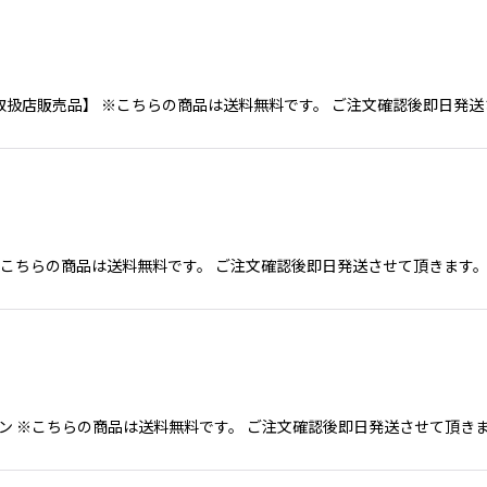
cardigan 【正規取扱店販売品】 ※こちらの商品は送料無料です。 ご注文確認後即
取扱店販売品】 ※こちらの商品は送料無料です。 ご注文確認後即日発送させて頂き
r' カーディガン ※こちらの商品は送料無料です。 ご注文確認後即日発送させ