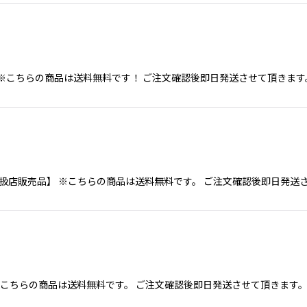
IP HOOD ※こちらの商品は送料無料です！ ご注文確認後即日発送させて頂
digan 【正規取扱店販売品】 ※こちらの商品は送料無料です。 ご注文確認後即
取扱店販売品】 ※こちらの商品は送料無料です。 ご注文確認後即日発送させて頂き