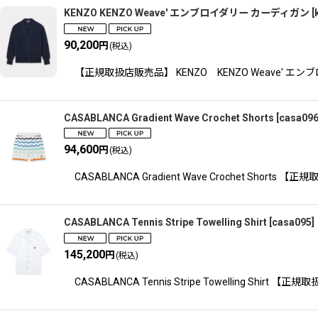
KENZO KENZO Weave' エンブロイダリー カーディガン
[
90,200
円
(税込)
【正規取扱店販売品】 KENZO KENZO Weave
CASABLANCA Gradient Wave Crochet Shorts
[
casa09
94,600
円
(税込)
CASABLANCA Gradient Wave Crochet
CASABLANCA Tennis Stripe Towelling Shirt
[
casa095
]
145,200
円
(税込)
CASABLANCA Tennis Stripe Towellin