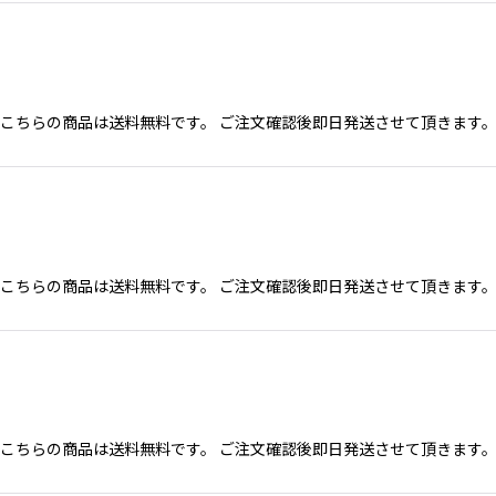
取扱店販売品】 ※こちらの商品は送料無料です。 ご注文確認後即日発送させて頂き
取扱店販売品】 ※こちらの商品は送料無料です。 ご注文確認後即日発送させて頂き
取扱店販売品】 ※こちらの商品は送料無料です。 ご注文確認後即日発送させて頂き